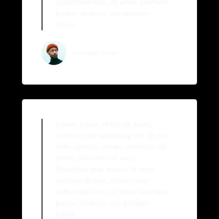
sollicitudin est, sit amet eleifend
ipsum. Vivamus nec pretium
turpis.
Andy Guscott
Developer, Google
Lorem ipsum dolor sit amet,
consectetur adipiscing elit. In est
sem, ultrices ornare molestie sit
amet, placerat vel arcu.
Phasellus quis massa id sem
pretium dictum. Donec sed
sollicitudin est, sit amet eleifend
ipsum. Vivamus nec pretium
turpis.