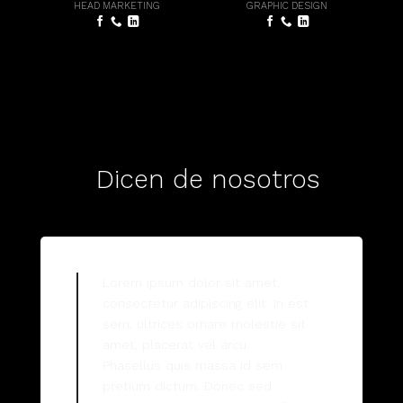
HEAD MARKETING
GRAPHIC DESIGN
Dicen de nosotros
Lorem ipsum dolor sit amet,
consectetur adipiscing elit. In est
sem, ultrices ornare molestie sit
amet, placerat vel arcu.
Phasellus quis massa id sem
pretium dictum. Donec sed